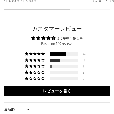
¥15,600 JPY
¥19,500 JPY
¥15,600 JPY
¥19
WHITE
BLACK
カスタマーレビュー
5つ星中4.49つ星
Based on 129 reviews
74
45
9
1
0
レビューを書く
Sort by