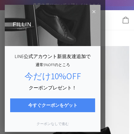
コ
CLIMAX SUMMER SALE｜8/16まで】
夏季休業について｜詳しくは
MAX40%OFF
こちら
この夏最後の特大セ
ン
テ
ン
カ
ツ
ー
に
ト
CLASSIC
›
CLASSIC｜BLACK
ス
キ
ッ
LINE公式アカウント新規友達追加で
プ
通常5%OFFのところ
す
る
今だけ10%OFF
クーポンプレゼント！
今すぐクーポンをゲット
クーポンなしで進む