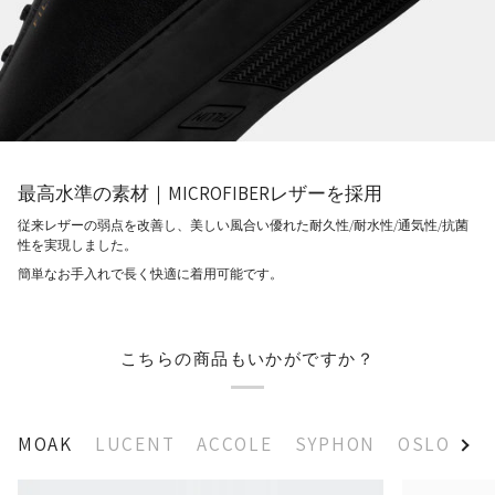
最高水準の素材｜MICROFIBERレザーを採用
従来レザーの弱点を改善し、美しい風合い優れた耐久性/耐水性/通気性/抗菌
性を実現しました。
簡単なお手入れで長く快適に着用可能です。
こちらの商品もいかがですか？
MOAK
LUCENT
ACCOLE
SYPHON
OSLO
C