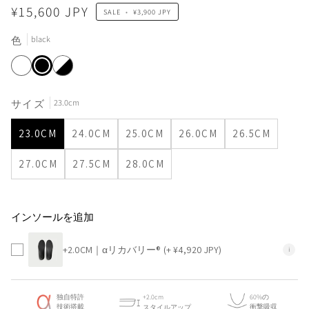
¥15,600 JPY
SALE
•
¥3,900 JPY
black
色
white
black
black-
white
23.0cm
サイズ
23.0CM
24.0CM
25.0CM
26.0CM
26.5CM
27.0CM
27.5CM
28.0CM
インソールを追加
+2.0CM｜αリカバリー®
(+ ¥4,920 JPY)
i
独自特許
+2.0cm
60%の
技術搭載
衝撃吸収
スタイルアップ