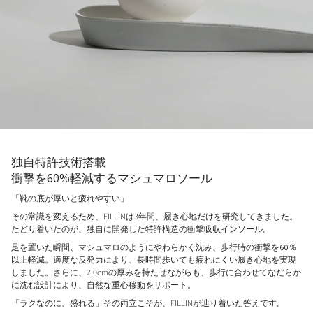
独自特許技術搭載
衝撃を60%軽減するマシュマロソール
「靴の底が厚いと疲れやすい」
その常識を変えるため、FILLINは3年間、履き心地だけを研究してきました。
たどり着いたのが、独自に開発した特許構造の衝撃吸収インソール。
足を置いた瞬間、マシュマロのようにやわらかく沈み、
歩行時の衝撃を60％
以上軽減。
適度な反発力により、長時間歩いても疲れにくい履き心地を実現
しました。さらに、2.0cmの厚みを持たせながらも、歩行に合わせてなだらか
に沈む設計により、自然な重心移動をサポート。
「ラクなのに、盛れる」その両立こそが、FILLINが辿り着いた答えです。