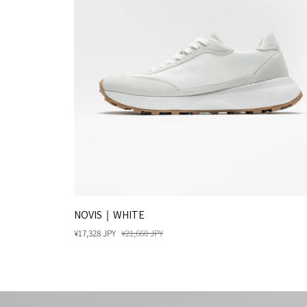
NOVIS
NOVIS｜WHITE
｜
¥17,328 JPY
¥21,660 JPY
WHITE