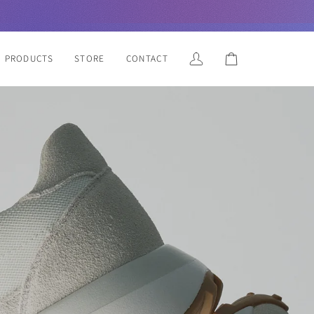
PRODUCTS
STORE
CONTACT
マ
カ
イ
ー
ペ
ト
ー
ジ