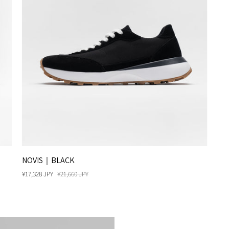
NOVIS
NOVIS｜BLACK
｜
¥17,328 JPY
¥21,660 JPY
BLACK