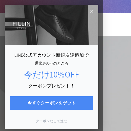
コ
ン
テ
ン
ツ
に
ス
キ
LINE公式アカウント新規友達追加で
ッ
通常5%OFFのところ
プ
今だけ10%OFF
す
る
クーポンプレゼント！
今すぐクーポンをゲット
クーポンなしで進む
PRODUCTS