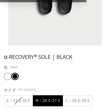
α-RECOVERY® SOLE｜BLACK
black
色
white
black
M：26.0-27.5
サイズ
S：23.0-25.5
M：26.0-27.5
L：28.0-29.5