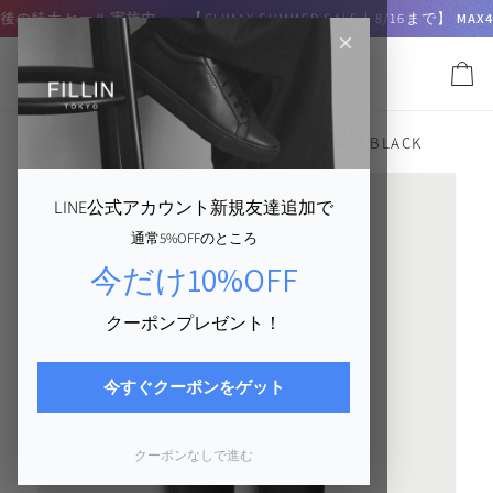
コ
大セール実施中
【CLIMAX SUMMER SALE｜8/16まで】
MAX40%OF
ン
テ
ン
カ
ツ
ー
に
ト
α
-RECOVERY SOLE
›
α
-RECOVERY® SOLE｜BLACK
ス
キ
ッ
LINE公式アカウント新規友達追加で
プ
通常5%OFFのところ
す
る
今だけ10%OFF
クーポンプレゼント！
今すぐクーポンをゲット
クーポンなしで進む