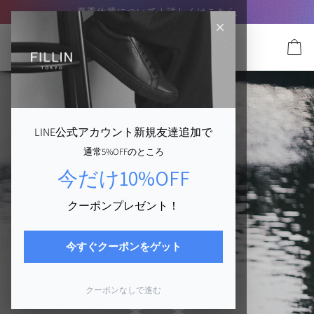
コ
SUMMER SALE｜8/16まで】
夏季休業について｜詳しくは
MAX40%OFF
この夏最後の特大セール実施
こちら
ン
テ
ン
カ
ツ
ー
に
ト
ス
キ
ッ
LINE公式アカウント新規友達追加で
プ
通常5%OFFのところ
す
る
今だけ10%OFF
クーポンプレゼント！
今すぐクーポンをゲット
クーポンなしで進む