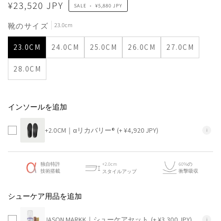
¥23,520 JPY
SALE
•
¥5,880 JPY
23.0cm
靴のサイズ
23.0CM
24.0CM
25.0CM
26.0CM
27.0CM
28.0CM
インソールを追加
+2.0CM｜αリカバリー®
(+ ¥4,920 JPY)
i
独自特許
+2.0cm
60%の
技術搭載
衝撃吸収
スタイルアップ
シューケア用品を追加
JASON MARKK｜シューケアセット
(+ ¥3,300 JPY)
i