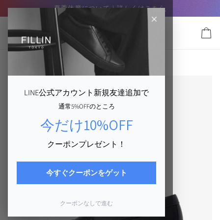
コ
X SUMMER SALE｜8/16まで】
夏季休業について｜詳しくは
MAX40%OFF
この夏最後の特大セール実
こちら
ン
テ
ン
カ
ツ
ー
に
ト
WILLOWN
›
WILLOWN｜DERBY
ス
キ
ッ
LINE公式アカウント新規友達追加で
プ
通常5%OFFのところ
す
る
今だけ10%OFF
クーポンプレゼント！
今すぐクーポンをゲット
クーポンなしで進む